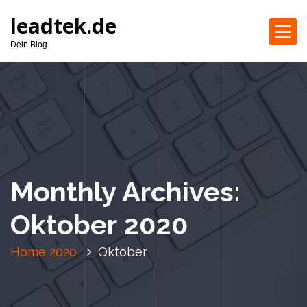
S
leadtek.de
k
i
Dein Blog
p
t
o
c
o
n
t
e
Monthly Archives:
n
t
Oktober 2020
Home
2020
Oktober