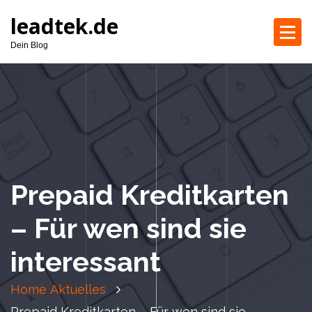
S
leadtek.de
k
i
Dein Blog
p
t
o
c
o
n
t
e
Prepaid Kreditkarten
n
t
– Für wen sind sie
interessant
Home
Aktuelles
Prepaid Kreditkarten – Für wen sind sie